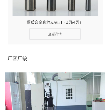
硬质合金直柄立铣刀（2刃/4刃）
查看详情
厂容厂貌